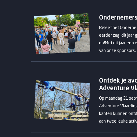
Ondernemerst
Beleef het Ondernem
eerder zag, dit jaa
op!Met dit jaar een
van onze sponsors, di
Ontdek je avo
Adventure Vl
Op maandag 21 sept
Adventure Vlaarding
kanten kunnen ontd
aan twee leuke activit