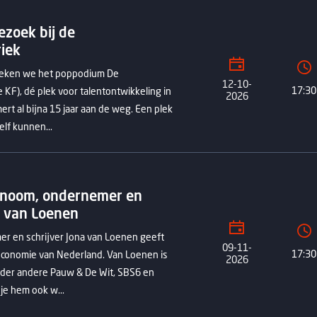
ezoek bij de
iek
oeken we het poppodium De
12-10-
17:30
KF), dé plek voor talentontwikkeling in
2026
ert al bijna 15 jaar aan de weg. Een plek
lf kunnen...
onoom, ondernemer en
a van Loenen
r en schrijver Jona van Loenen geeft
09-11-
17:30
economie van Nederland. Van Loenen is
2026
nder andere Pauw & De Wit, SBS6 en
je hem ook w...