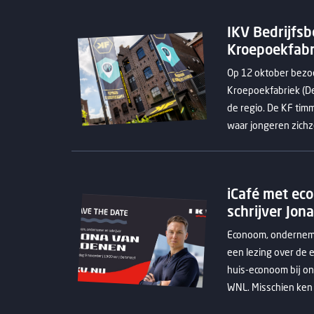
IKV Bedrijfsb
Kroepoekfabr
Op 12 oktober bez
Kroepoekfabriek (De 
de regio. De KF timm
waar jongeren zichze
iCafé met ec
schrijver Jon
Econoom, onderneme
een lezing over de 
huis-econoom bij o
WNL. Misschien ken 