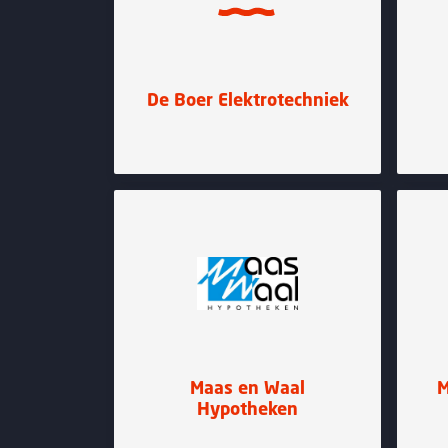
De Boer Elektrotechniek
Maas en Waal
M
Hypotheken