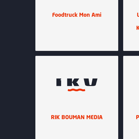
Foodtruck Mon Ami
K
RIK BOUMAN MEDIA
P