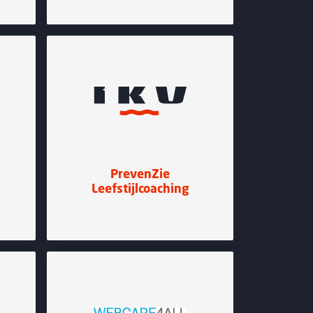
PrevenZie
Leefstijlcoaching