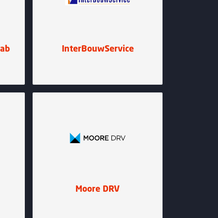
Lab
InterBouwService
Moore DRV