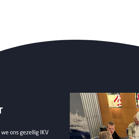
r
we ons gezellig IKV