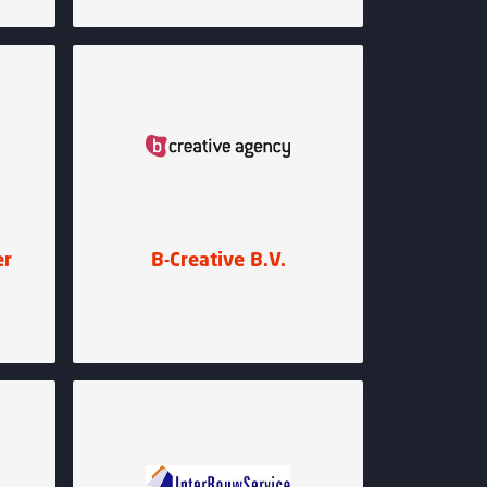
er
B-Creative B.V.