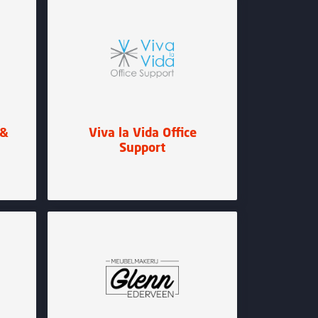
 &
Viva la Vida Office
Support