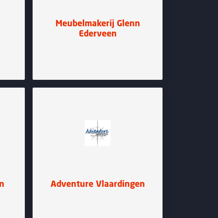
Meubelmakerij Glenn
Ederveen
an
Adventure Vlaardingen