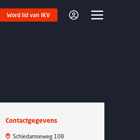
Word lid van IKV
Menu
Contactgegevens
Schiedamseweg 108