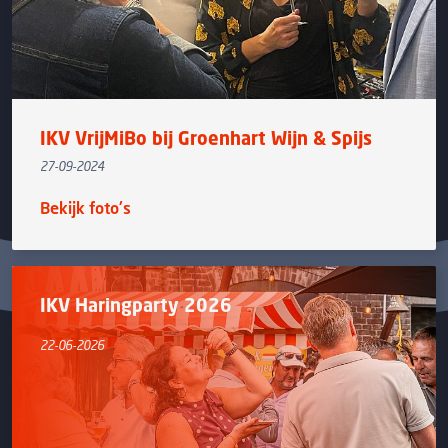
IKV VrijMiBo bij Groenhart Wijn & Spijs
27-09-2024
Bekijk foto's
IKV Haringparty 2026
22-06-2026