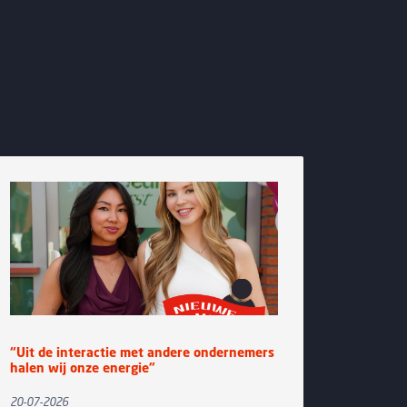
t de interactie met andere ondernemers
Groot enthou
en wij onze energie”
Zomerborrel b
Jz.
07-2026