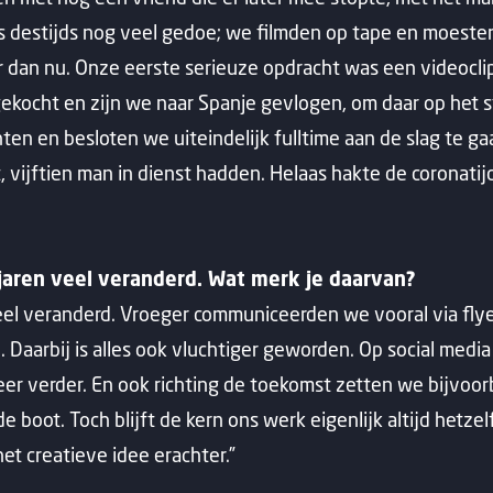
s destijds nog veel gedoe; we filmden op tape en moesten
er dan nu. Onze eerste serieuze opdracht was een videoc
ekocht en zijn we naar Spanje gevlogen, om daar op het s
n en besloten we uiteindelijk fulltime aan de slag te gaan
ijftien man in dienst hadden. Helaas hakte de coronatijd e
e jaren veel veranderd. Wat merk je daarvan?
veel veranderd. Vroeger communiceerden we vooral via flyer
. Daarbij is alles ook vluchtiger geworden. Op social med
lweer verder. En ook richting de toekomst zetten we bijvoo
e boot. Toch blijft de kern ons werk eigenlijk altijd hetz
et creatieve idee erachter.”