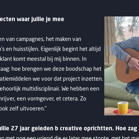
ecten waar jullie je mee
elen van campagnes, het maken van
en huisstijlen. Eigenlijk begint het altijd
lant komt meestal bij mij binnen. In
raag: hoe brengen we deze boodschap het
tiemiddelen we voor dat project inzetten.
ehoorlijk multidisciplinair. We hebben een
ijver, een vormgever, et cetera. Zo
ok zelf uitvoeren.”
llie 27 jaar geleden b creative oprichtten. Hoe zag 
n met nog een vriend die er later mee stopte, met het m