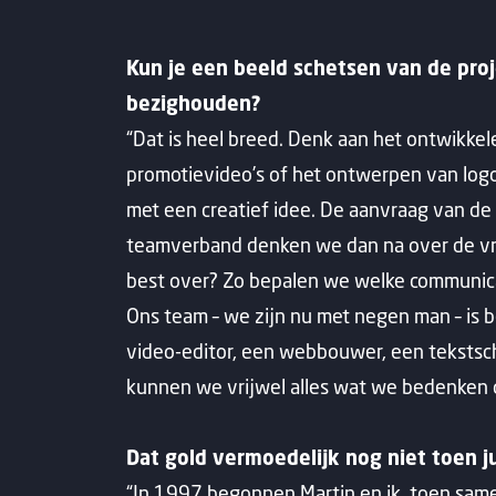
Kun je een beeld schetsen van de proj
bezighouden?
“Dat is heel breed. Denk aan het ontwikk
promotievideo’s of het ontwerpen van logo’s 
met een creatief idee. De aanvraag van de k
teamverband denken we dan na over de v
best over? Zo bepalen we welke communica
Ons team – we zijn nu met negen man – is b
video-editor, een webbouwer, een tekstschr
kunnen we vrijwel alles wat we bedenken o
Dat gold vermoedelijk nog niet toen ju
“In 1997 begonnen Martin en ik, toen same