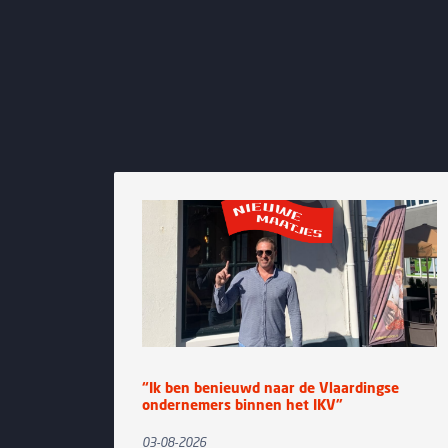
“Ik ben benieuwd naar de Vlaardingse
ondernemers binnen het IKV”
03-08-2026