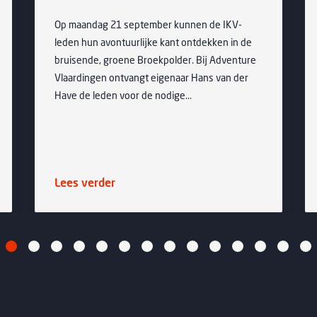
Op maandag 21 september kunnen de IKV-
Mya
leden hun avontuurlijke kant ontdekken in de
same
bruisende, groene Broekpolder. Bij Adventure
mar
Vlaardingen ontvangt eigenaar Hans van der
twee
Have de leden voor de nodige...
mid
Lees verder
Lee