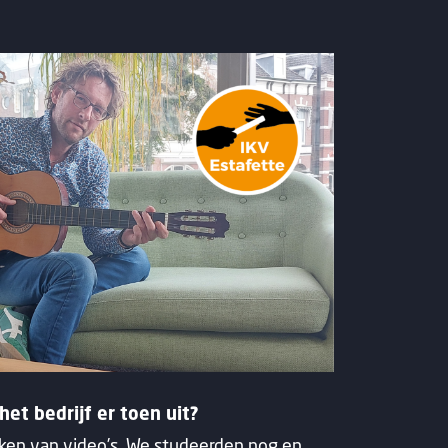
het bedrijf er toen uit?
aken van video’s. We studeerden nog en