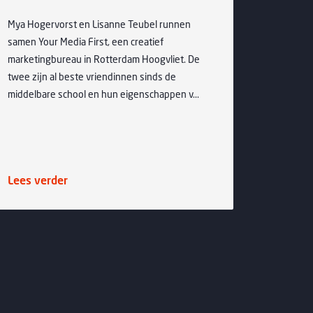
14-07-2026
 Hogervorst en Lisanne Teubel runnen
Maandag 13 ju
n Your Media First, een creatief
bij de eerste 
ketingbureau in Rotterdam Hoogvliet. De
knusse binnen
 zijn al beste vriendinnen sinds de
Distilleerderij
delbare school en hun eigenschappen v...
centrum van d..
s verder
Lees verder