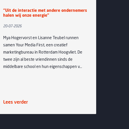
 interactie met andere ondernemers
Groot enthousias
ij onze energie”
Zomerborrel bij Di
Jz.
26
14-07-2026
rvorst en Lisanne Teubel runnen
Maandag 13 juli wa
ur Media First, een creatief
bij de eerste IKV Z
gbureau in Rotterdam Hoogvliet. De
knusse binnenplaat
n al beste vriendinnen sinds de
Distilleerderij H. v
re school en hun eigenschappen v...
centrum van d...
rder
Lees verder