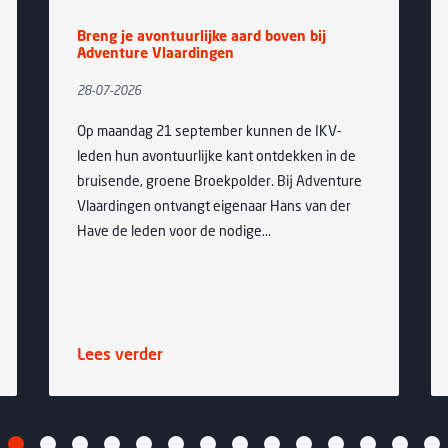
Breng je avontuurlijke aard boven bij
“Uit de
Adventure Vlaardingen
halen w
28-07-2026
20-07-20
Op maandag 21 september kunnen de IKV-
Mya Hoge
leden hun avontuurlijke kant ontdekken in de
samen Yo
bruisende, groene Broekpolder. Bij Adventure
marketin
Vlaardingen ontvangt eigenaar Hans van der
twee zij
Have de leden voor de nodige...
middelba
Lees verder
Lees ve