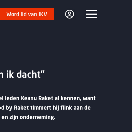
Word lid van IKV
Menu
n ik dacht”
eel leden Keanu Raket al kennen, want
od by Raket timmert hij flink aan de
 en zijn onderneming.