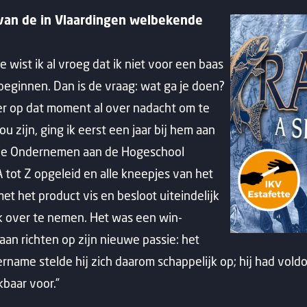
 van de in Vlaardingen welbekende
e wist ik al vroeg dat ik niet voor een baas
beginnen. Dan is de vraag: wat ga je doen?
 er op dat moment al over nadacht om te
ou zijn, ging ik eerst een jaar bij hem aan
udie Ondernemen aan de Hogeschool
A tot Z opgeleid en alle kneepjes van het
et het product vis en besloot uiteindelijk
 over te nemen. Het was een win-
gaan richten op zijn nieuwe passie: het
ername stelde hij zich daarom schappelijk op; hij had vo
baar voor.”