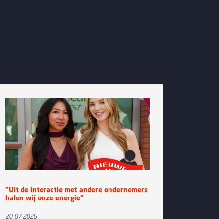
“Uit de interactie met andere ondernemers
Groot e
halen wij onze energie”
Zomerbor
Jz.
20-07-2026