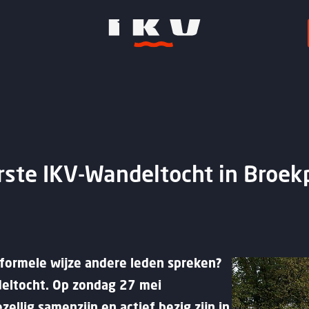
erste IKV-Wandeltocht in Broek
nformele wijze andere leden spreken?
ndeltocht. Op zondag 27 mei
llig samenzijn en actief bezig zijn in