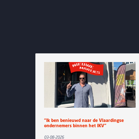
 en
“Ik ben benieuwd naar de Vlaardingse
ondernemers binnen het IKV”
03-08-2026