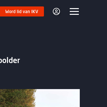
Word lid van IKV
Menu
polder