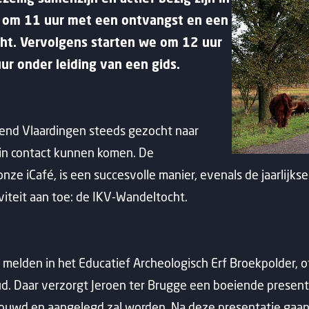
 om 11 uur met een ontvangst en een
cht. Vervolgens starten we om 12 uur
r onder leiding van een gids.
end Vlaardingen steeds gezocht naar
in contact kunnen komen. De
ze iCafé, is een succesvolle manier, evenals de jaarlijkse
iteit aan toe: de IKV-Wandeltocht.
melden in het Educatief Archeologisch Erf Broekpolder, o
. Daar verzorgt Jeroen ter Brugge een boeiende presenta
ouwd en aangelegd zal worden. Na deze presentatie gaan 