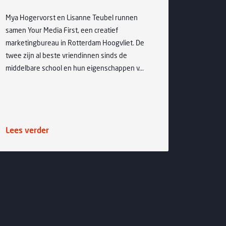
14-07-20
Mya Hogervorst en Lisanne Teubel runnen
Maandag 
samen Your Media First, een creatief
bij de e
marketingbureau in Rotterdam Hoogvliet. De
knusse b
twee zijn al beste vriendinnen sinds de
Distillee
middelbare school en hun eigenschappen v...
centrum 
Lees verder
Lees v