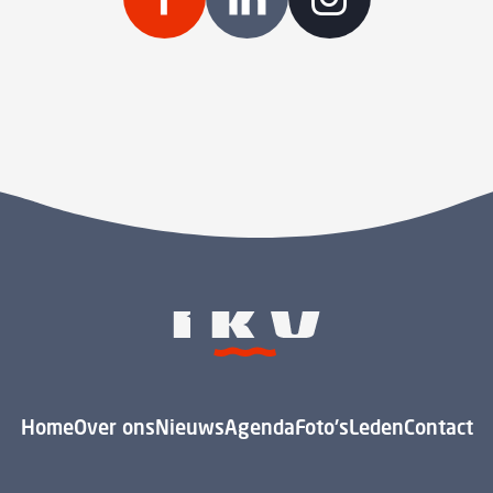
Home
Over ons
Nieuws
Agenda
Foto's
Leden
Contact